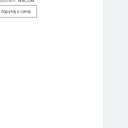
oducent:
WACOM
Zapytaj o cenę