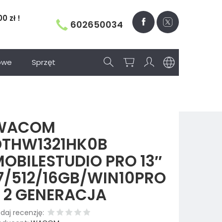
 zł !
602650034
owe
Sprzęt
WACOM
DTHW1321HK0B
OBILESTUDIO PRO 13″
I7/512/16GB/WIN10PRO
- 2 GENERACJA
daj recenzję: