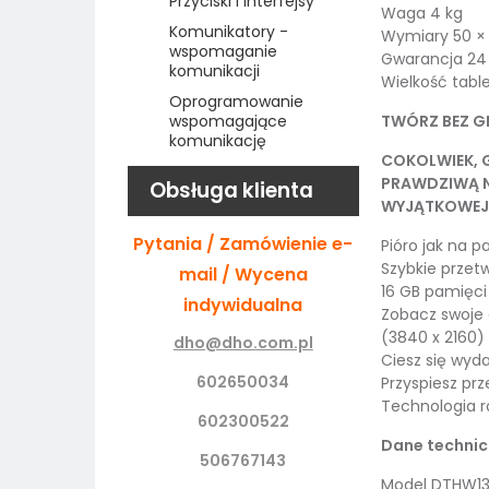
Przyciski i interfejsy
Waga 4 kg
Komunikatory -
Wymiary 50 ×
wspomaganie
Gwarancja 24
komunikacji
Wielkość table
Oprogramowanie
TWÓRZ BEZ G
wspomagające
komunikację
COKOLWIEK, 
PRAWDZIWĄ N
Obsługa klienta
WYJĄTKOWEJ 
Pytania / Zamówienie e-
Pióro jak na p
Szybkie przetw
mail / Wycena
16 GB pamięci
indywidualna
Zobacz swoje d
(3840 x 2160)
dho@dho.com.pl
Ciesz się wyda
602650034
Przyspiesz pr
Technologia r
602300522
Dane technic
506767143
Model DTHW13