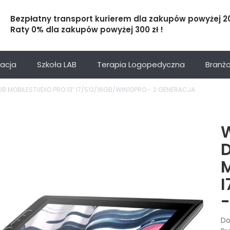
Bezpłatny transport kurierem dla zakupów powyżej 200
Raty 0% dla zakupów powyżej 300 zł !
acja
Szkoła LAB
Terapia Logopedyczna
Branż
 MOBILESTUDIO PRO 13″ I7/512/16GB/WIN10PRO - 2 GENERACJA
M
Do