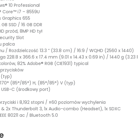
® 10 Professional
l® Core™ i7 – 8559U
us Graphics 655
2 GB SSD / 16 GB DDR
D przód, 8MP HD tył
curity Slot
u palca
u / Rozdzielczość 13.3 ” (33.8 cm) / 16:9 / WQHD (2560 x 1440)
a 228.8 x 366.6 x 17.4 mm (9.01 x 14.43 x 0.69 in) / 1440 g (3.23 
kolorów, 82% Adobe® RGB (CIE1931) typical
 przycisków
 (typ)
170° (85°/85°) H, (85°/85°) V (typ)
ki USB-C (środkowy port)
przyciski i 8,192 stopni / ±60 poziomów wychylenia
C & 2x Thunderbolt 3, 1x Audio-combo (Headset), 1x SDXC
IEEE 80211 ac / Bluetooth 5.0
e