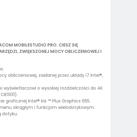
OM MOBILESTUDIO PRO. CIESZ SIĘ
RZĘDZI, ZWIĘKSZONEJ MOCY OBLICZENIOWEJ I
a.
y obliczeniowej, zasilanej przez układy i7 Intel®,
i wyświetlaczowi o wysokiej rozdzielczości do 4K
CIE1931).
 graficznej Intel® Iris ™ Plus Graphics 655.
, menu okrągłym i funkcjom wielodotykowym.
 dotyku.