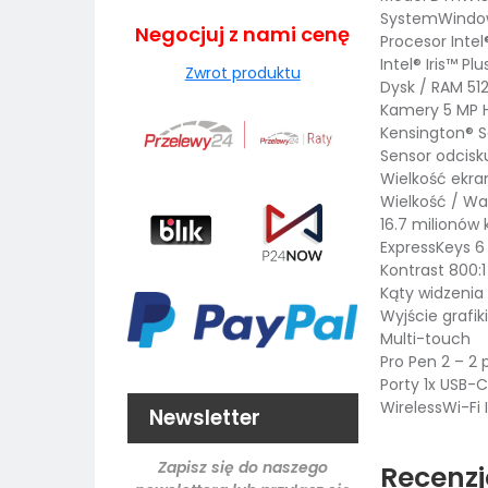
SystemWindows
Negocjuj z nami cenę
Procesor Inte
Intel® Iris™ Pl
Zwrot produktu
Dysk / RAM 51
Kamery 5 MP H
Kensington® Se
Sensor odcisk
Wielkość ekran
Wielkość / Wag
16.7 milionów 
ExpressKeys 6
Kontrast 800:1
Kąty widzenia 
Wyjście grafi
Multi-touch
Pro Pen 2 – 2 
Porty 1x USB-
WirelessWi-Fi 
Newsletter
Zapisz się do naszego
Recenzj