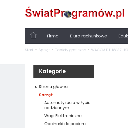
Firma
Biuro rachunkowe
Eduk
Start
Sprzęt
Tablety graficzne
WACOM DTHW1321HK0B
Kategorie
Strona główna
Sprzęt
Automatyzacja w życiu
codziennym
Wagi Elektroniczne
Obcinarki do papieru