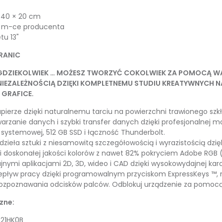
 40 × 20 cm
 m-ce producenta
tu 13"
RANIC
GDZIEKOLWIEK … MOŻESZ TWORZYĆ COKOLWIEK ZA POMOCĄ WAC
IEZALEŻNOŚCIĄ DZIĘKI KOMPLETNEMU STUDIU KREATYWNYCH NA
GRAFICE.
apierze dzięki naturalnemu tarciu na powierzchni trawionego szkł
arzanie danych i szybki transfer danych dzięki profesjonalnej moc
 systemowej, 512 GB SSD i łączność Thunderbolt.
zieła sztuki z niesamowitą szczegółowością i wyrazistością dzięk
 i doskonałej jakości kolorów z nawet 82% pokryciem Adobe RGB (
jnymi aplikacjami 2D, 3D, wideo i CAD dzięki wysokowydajnej karcie
zepływ pracy dzięki programowalnym przyciskom ExpressKeys ™
ozpoznawania odcisków palców. Odblokuj urządzenie za pomocą
zne:
21HK0B