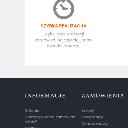
SZYBKA REALIZACJA
Szybki czas realizacji
zamówień, najczęściej jeden,
dwa dni robocze.
INFORMACJE
ZAMÓWIENIA
O firmie
Zwroty
Dlaczego warto zamawiać
Reklamacje
u nas?
Czas dostawy
Kontakt